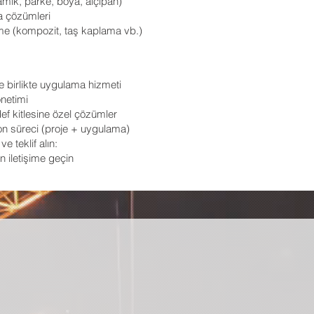
amik, parke, boya, alçıpan)
a çözümleri
me (kompozit, taş kaplama vb.)
e birlikte uygulama hizmeti
önetimi
def kitlesine özel çözümler
yon süreci (proje + uygulama)
e teklif alın:
iletişime geçin ​