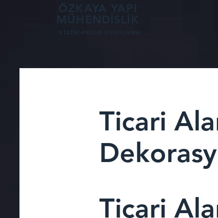
AW-16940215269
AW-16940215269
ÖZKAYA YAPI
MÜHENDİSLİK
STATİK-PROJE-UYGULAMA
Ticari Ala
Dekorasy
Ticari Ala