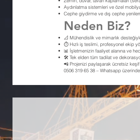
Zemin, duvar, tavan kaplamaları (ser
Aydınlatma sistemleri ve özel mobily
Cephe giydirme ve dış cephe yenile
Neden Biz?
📐 Mühendislik ve mimarlık desteğiyl
⏱️ Hızlı iş teslimi, profesyonel ekip y
📊 İşletmenizin faaliyet alanına ve he
🛠️ Tek elden tüm tadilat ve dekoras
📲 Projenizi paylaşarak ücretsiz keşif v
0506 319 65 38 – Whatsapp üzerinden 