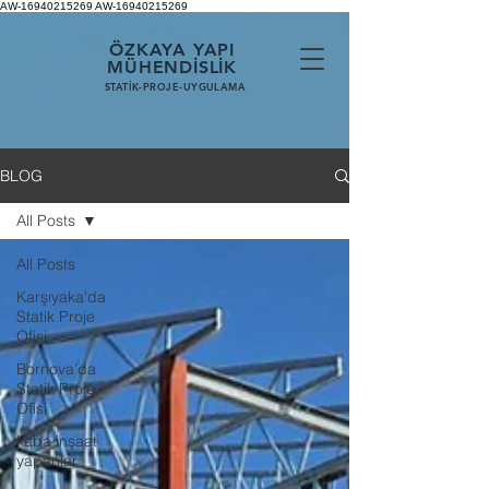
AW-16940215269
AW-16940215269
ÖZKAYA YAPI
MÜHENDİSLİK
STATİK-PROJE-UYGULAMA
BLOG
All Posts
All Posts
Karşıyaka'da
Statik Proje
Ofisi
Bornova’da
Statik Proje
Ofisi
kaba inşaat
yapanlar