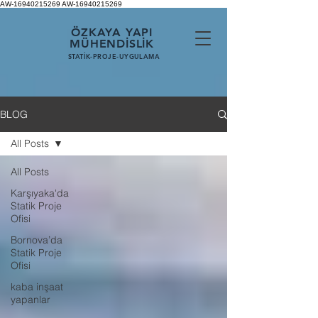
AW-16940215269
AW-16940215269
ÖZKAYA YAPI
MÜHENDİSLİK
STATİK-PROJE-UYGULAMA
BLOG
All Posts
All Posts
Karşıyaka'da
Statik Proje
Ofisi
Bornova’da
Statik Proje
Ofisi
kaba inşaat
yapanlar