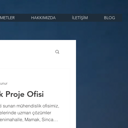
ZMETLER
HAKKIMIZDA
İLETİŞİM
BLOG
kunur
 Proje Ofisi
ti sunan mühendislik ofisimiz,
jelerinde uzman çözümler
Yenimahalle, Mamak, Sincan,
ara ilçelerinde ruhsatlı,