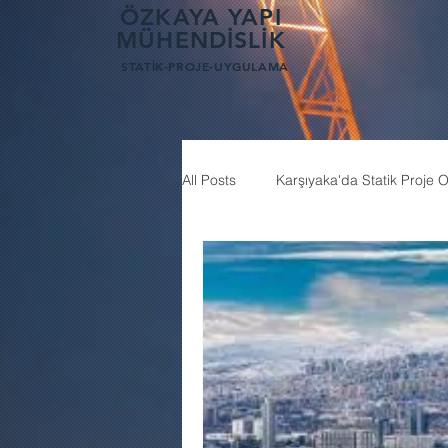
AW-16940215269
AW-16940215269
ÖZKAYA YAPI
MÜHENDİSLİK
STATİK-PROJE-UYGULAMA
All Posts
Karşıyaka'da Statik Proje Of