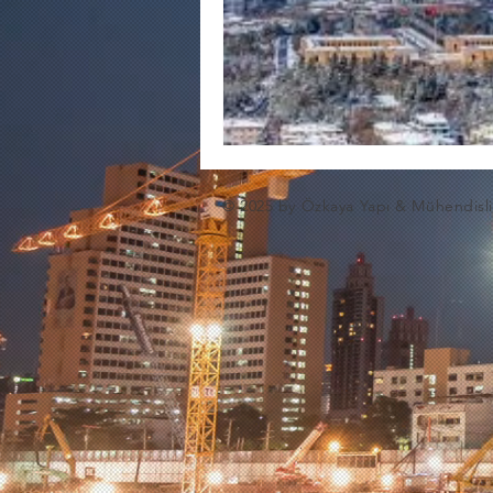
© 2025 by Özkaya Yapı & Mühendisl
AW-16940215269