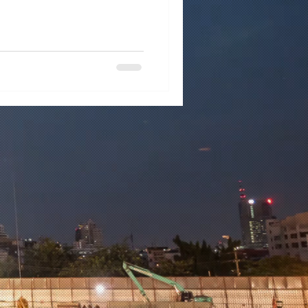
ri projeyle uyumlu statik
r, müteahhitler ve bireysel
enilir mühendislik desteği