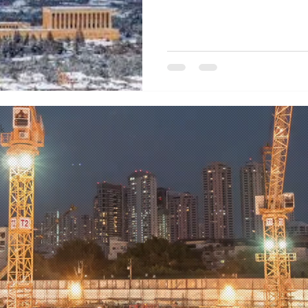
yönetmeliklere uygun ve mima
projeler hazırlıyoruz. Mimarla
yatırımcılar için hızlı ve güv
sağlıyoruz.
ik