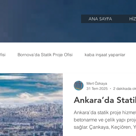
ANA SAYFA
Hİ
isi
Bornova’da Statik Proje Ofisi
kaba inşaat yapanlar
Mert Özkaya
31 Tem 2025
2 dakikada o
Ankara’da Statik
Ankara’da statik proje hizme
betonarme ve çelik yapı pro
sağlar. Çankaya, Keçiören, 
Etimesgut, Gölbaşı ve tüm Ank