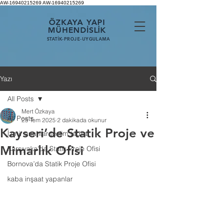
AW-16940215269
AW-16940215269
ÖZKAYA YAPI
MÜHENDİSLİK
STATİK-PROJE-UYGULAMA
Yazı
All Posts
Mert Özkaya
All Posts
25 Tem 2025
2 dakikada okunur
Kayseri’de Statik Proje ve
İzmir anahtar teslim tadilat
Mimarlık Ofisi
Karşıyaka'da Statik Proje Ofisi
Bornova’da Statik Proje Ofisi
kaba inşaat yapanlar