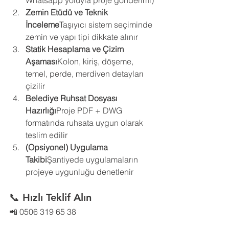
Zemin Etüdü ve Teknik 
İnceleme
Taşıyıcı sistem seçiminde 
zemin ve yapı tipi dikkate alınır
Statik Hesaplama ve Çizim 
Aşaması
Kolon, kiriş, döşeme, 
temel, perde, merdiven detayları 
çizilir
Belediye Ruhsat Dosyası 
Hazırlığı
Proje PDF + DWG 
formatında ruhsata uygun olarak 
teslim edilir
(Opsiyonel) Uygulama 
Takibi
Şantiyede uygulamaların 
projeye uygunluğu denetlenir
📞 Hızlı Teklif Alın
📲 0506 319 65 38