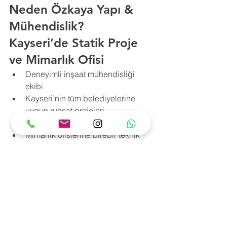
Neden Özkaya Yapı & 
Mühendislik?
Kayseri’de Statik Proje 
ve Mimarlık Ofisi
Deneyimli inşaat mühendisliği 
ekibi
Kayseri’nin tüm belediyelerine 
uygun ruhsat projeleri
Ekonomik fiyat – hızlı teslimat
Mimarlık ofislerine birebir teknik 
işbirliği
Sahaya uygun, uygulanabilir 
detaylarla sağlam projeler
Melikgazi statik proje ofisi
Kocasinan ruhsatlı taşıyıcı sistem tasarımı
Talas inşaat mühendisliği
Develi ruhsat projesi hazırlığı ve saha kontrol desteği
Hacılar bina statiği çizimi ve mimarlık danışmanlığı