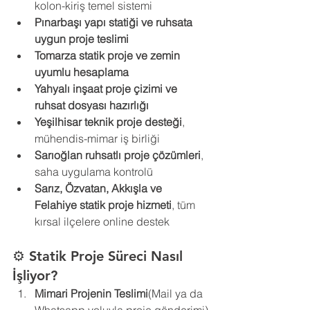
kolon-kiriş temel sistemi
Pınarbaşı yapı statiği ve ruhsata 
uygun proje teslimi
Tomarza statik proje ve zemin 
uyumlu hesaplama
Yahyalı inşaat proje çizimi ve 
ruhsat dosyası hazırlığı
Yeşilhisar teknik proje desteği
, 
mühendis-mimar iş birliği
Sarıoğlan ruhsatlı proje çözümleri
, 
saha uygulama kontrolü
Sarız, Özvatan, Akkışla ve 
Felahiye statik proje hizmeti
, tüm 
kırsal ilçelere online destek
⚙️ Statik Proje Süreci Nasıl 
İşliyor?
Mimari Projenin Teslimi
(Mail ya da 
Whatsapp yoluyla proje gönderimi)