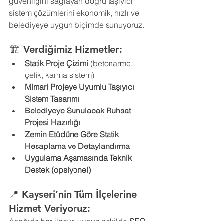
güvenliğini sağlayan doğru taşıyıcı 
sistem çözümlerini ekonomik, hızlı ve 
belediyeye uygun biçimde sunuyoruz.
🏗️ Verdiğimiz Hizmetler:
Statik Proje Çizimi
 (betonarme, 
çelik, karma sistem)
Mimari Projeye Uyumlu Taşıyıcı 
Sistem Tasarımı
Belediyeye Sunulacak Ruhsat 
Projesi Hazırlığı
Zemin Etüdüne Göre Statik 
Hesaplama ve Detaylandırma
Uygulama Aşamasında Teknik 
Destek (opsiyonel)
📍 Kayseri’nin Tüm İlçelerine 
Hizmet Veriyoruz:
Aşağıda her ilçeye uygun şekilde 
SEO 