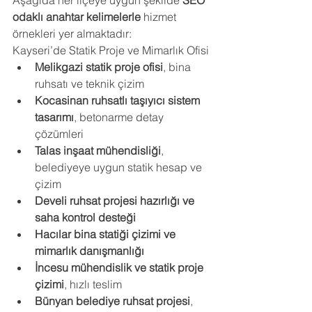
odaklı anahtar kelimelerle
 hizmet 
örnekleri yer almaktadır:
Kayseri’de Statik Proje ve Mimarlık Ofisi
Melikgazi statik proje ofisi
, bina 
ruhsatı ve teknik çizim
Kocasinan ruhsatlı taşıyıcı sistem 
tasarımı
, betonarme detay 
çözümleri
Talas inşaat mühendisliği
, 
belediyeye uygun statik hesap ve 
çizim
Develi ruhsat projesi hazırlığı ve 
saha kontrol desteği
Hacılar bina statiği çizimi ve 
mimarlık danışmanlığı
İncesu mühendislik ve statik proje 
çizimi
, hızlı teslim
Bünyan belediye ruhsat projesi
, 